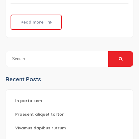
porta
sem
Read more
Recent Posts
In porta sem
Praesent aliquet tortor
Vivamus dapibus rutrum