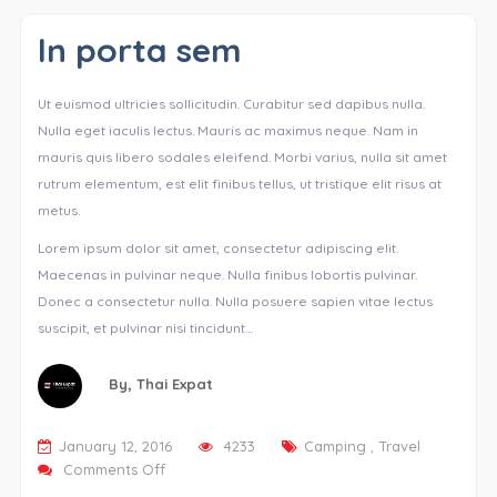
In porta sem
Ut euismod ultricies sollicitudin. Curabitur sed dapibus nulla.
Nulla eget iaculis lectus. Mauris ac maximus neque. Nam in
mauris quis libero sodales eleifend. Morbi varius, nulla sit amet
rutrum elementum, est elit finibus tellus, ut tristique elit risus at
metus.
Lorem ipsum dolor sit amet, consectetur adipiscing elit.
Maecenas in pulvinar neque. Nulla finibus lobortis pulvinar.
Donec a consectetur nulla. Nulla posuere sapien vitae lectus
suscipit, et pulvinar nisi tincidunt…
By,
Thai Expat
January 12, 2016
4233
Camping
,
Travel
on
Comments Off
In